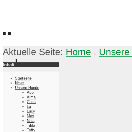
Hundefreunde Waldhausen e.V.
Abwechslungsreich - Vielseitig - Konsequent
Aktuelle Seite:
Home
Unsere
Inhalt
Startseite
News
Unsere Hunde
Aco
Alma
Chira
Lu
Lucy
Max
Nala
Tilda
Toffy